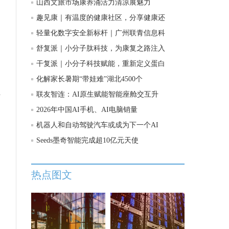
山西文旅市场康养涌活力清凉展魅力
趣见康｜有温度的健康社区，分享健康还
不
轻量化数字安全新标杆｜广州联青信息科
舒复派｜小分子肽科技，为康复之路注入
干复派｜小分子科技赋能，重新定义蛋白
化解家长暑期“带娃难”湖北4500个
业
联友智连：AI原生赋能智能座舱交互升
2026年中国AI手机、AI电脑销量
机器人和自动驾驶汽车或成为下一个AI
Seeds墨奇智能完成超10亿元天使
热点图文