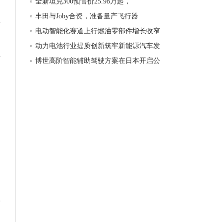
全新坦克300预售价25.98万起，
丰田与Joby合资，准备量产飞行器
决
电动智能化赛道上行燃油零部件增长收窄
动力电池行业提质创新筑牢新能源汽车发
转
博世高阶智能辅助驾驶方案在日本开启公
同
方