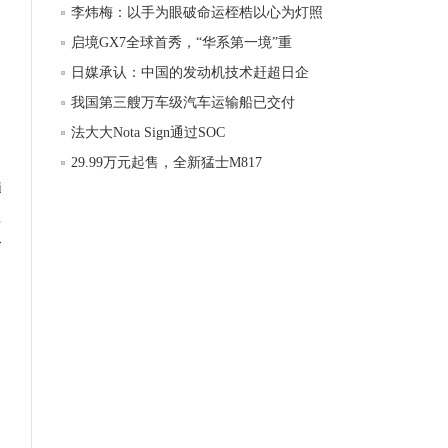
李炜梅：以手为眼破命运桎梏以心为灯照
启境GX7全球首秀，“华系第一境”重
日媒承认：中国的发动机技术赶超日企
我国第三艘万车级汽车运输船已交付
法大大Nota Sign通过SOC
29.99万元起售，全新猛士M817
i
程
分
制
。
动
C