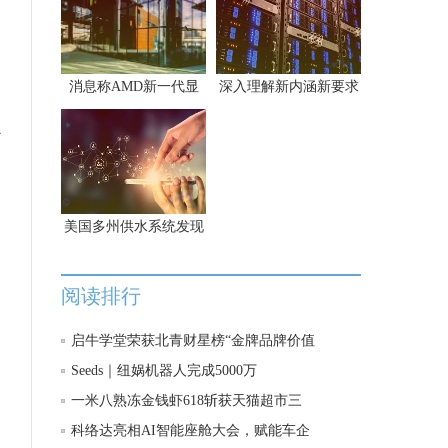
消息称AMD新一代显
深入理解新内涵新要求
的
心
美国多州供水系统发现
阅读排行
启牛学堂荣获北青财星榜“金牌品牌价值
Seeds｜纽娲机器人完成5000万
一米八熟冻金钱虾618斩获天猫超市三
科络达亮相AI智能座舱大会，赋能车企