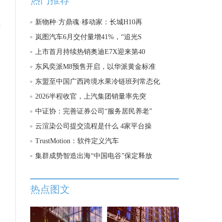
热门推荐
民
新物种·方鼎魂·移动家：长城H10再
镇
岚图汽车6月交付量增41%，“追光S
上市首月持续热销奥迪E7X迎来第40
东风奕派M8预售开启，以华派黄金标准
东盟至中国广西跨境水果冷链班列常态化
2026半程收官，上汽集团销量率先突
中证协：完善证券公司“服务居民养老”
云渲染公司提交流程是什么 4家平台操
TrustMotion：软件定义汽车
集群成势智造出海“中国电谷”保定释放
热点图文