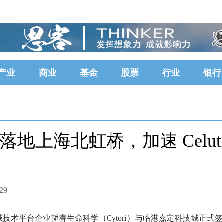
产业
商业
基金
股票
行业
银行
地上海北虹桥，加速 Celut
29
技术平台企业韬睿生命科学（Cytori）与临港嘉定科技城正式