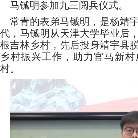
马铖明参加九三阅兵仪式。
常青的表弟马铖明，是杨靖
代，马铖明从天津大学毕业后
根吉林乡村，先后投身靖宇县
乡村振兴工作，助力官马新村
村。