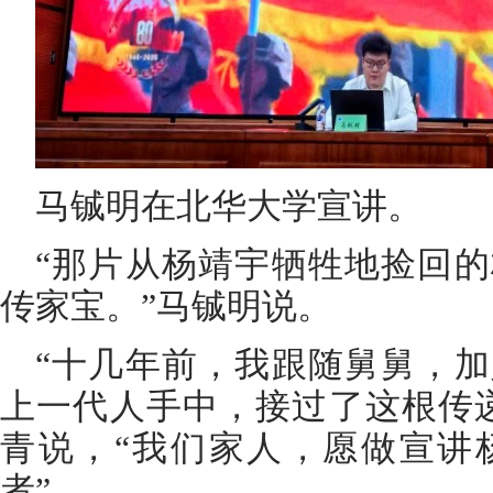
马铖明在北华大学宣讲。
“那片从杨靖宇牺牲地捡回
传家宝。”马铖明说。
“十几年前，我跟随舅舅，
上一代人手中，接过了这根传
青说，“我们家人，愿做宣讲
者”。