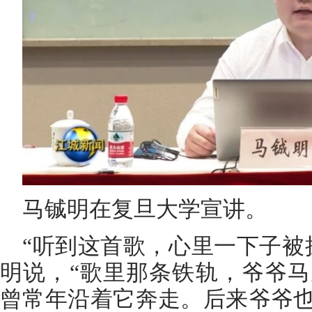
马铖明在复旦大学宣讲。
“听到这首歌，心里一下子被
明说，“歌里那条铁轨，爷爷
曾常年沿着它奔走。后来爷爷