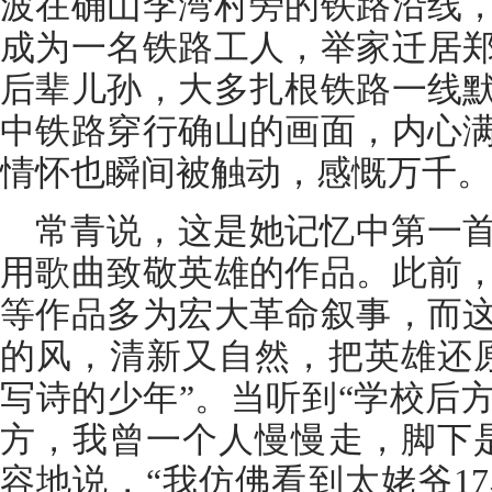
波在确山李湾村旁的铁路沿线
成为一名铁路工人，举家迁居
后辈儿孙，大多扎根铁路一线
中铁路穿行确山的画面，内心
情怀也瞬间被触动，感慨万千。
常青说，这是她记忆中第一
用歌曲致敬英雄的作品。此前
等作品多为宏大革命叙事，而
的风，清新又自然，把英雄还
写诗的少年”。当听到“学校后
方，我曾一个人慢慢走，脚下
容地说，“我仿佛看到太姥爷1