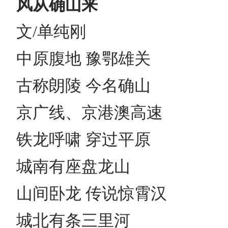
风从确山来
文/单纯刚
中原腹地 豫鄂雄关
古称朗陵 今名确山
京广线、京港澳高速
铁龙呼啸 穿过平原
城南有座盘龙山
山间卧龙 传说惊霄汉
城北有条三里河